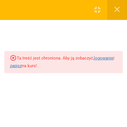
Zarejestruj się
Zaloguj
Jakie cele reklamowe dla e-
commerce
Kampania na konwersje
Kampania ze sprzedażą w
Ta treść jest chroniona. Aby ją zobaczyć,
logowanie
i
katalogu
zapisz
na kurs!
Strategia na kampanie z postem
organicznym
danielbossy.pl
Niezbędna kampania na ruch
akademia-marketerow.pl
Custom Audience – tworzenie
kontakt@danielbossy.pl
Wykorzystanie niestandardowych