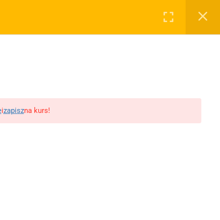
Zarejestruj się
Zaloguj
ĘP
DLA E-COMMERCE
KONTAKT
KOSZYK
opularne działy
e
i
zapisz
na kurs!
obacz też:
acebook i Instagram
oogle Ads i YouTube
ikTok
arzędziownia