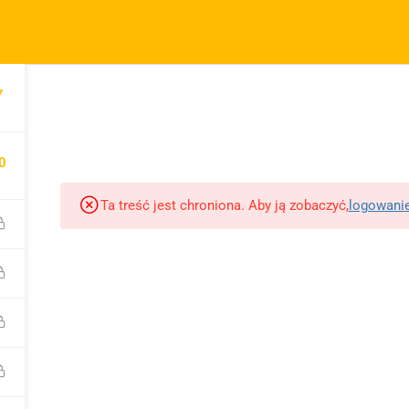
WSZYSTKIE DZIAŁY
KURSY VOD
AKTYWUJ DOST
7
0
P
danielbossy.pl
Ta treść jest chroniona. Aby ją zobaczyć,
logowani
akademia-marketerow.pl
Z
kontakt@danielbossy.pl
Regulamin platformy
F
Polityka Prywatności
G
T
N