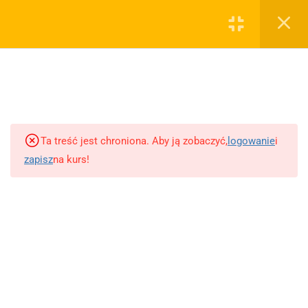
Zarejestruj się
Zaloguj
Jakie cele reklamowe dla e-
commerce
Kampania na konwersje
Kampania ze sprzedażą w
Ta treść jest chroniona. Aby ją zobaczyć,
logowanie
i
katalogu
zapisz
na kurs!
Strategia na kampanie z postem
organicznym
danielbossy.pl
Niezbędna kampania na ruch
akademia-marketerow.pl
Custom Audience – tworzenie
kontakt@danielbossy.pl
Wykorzystanie niestandardowych