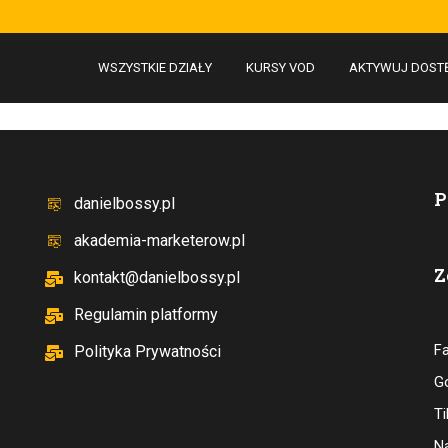
WSZYSTKIE DZIAŁY
KURSY VOD
AKTYWUJ DOST
P
danielbossy.pl
akademia-marketerow.pl
Z
kontakt@danielbossy.pl
Regulamin platformy
F
Polityka Prywatności
G
T
N