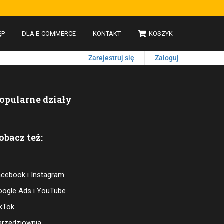
ĘP
DLA E-COMMERCE
KONTAKT
KOSZYK
Zarejestruj się
Zaloguj
opularne działy
obacz też:
acebook i Instagram
oogle Ads i YouTube
ikTok
arzędziownia